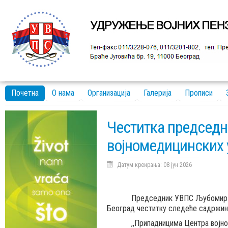
Почетна
О нама
Организација
Галерија
Прописи
Честитка председ
војномедицинских 
Датум креирања: 08 јун 2026
Председник УВПС Љубомир Драга
Београд честитку следеће садржин
,,Припадницима Центра војномеди