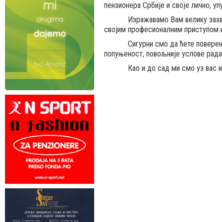
пензионера Србије и своје лично, уп
Изражавамо Вам велику захвалнос
својим професионалним приступом и
Сигурни смо да ћете поверење ко
попуњеност, повољније услове рада
Као и до сад ми смо уз вас и же